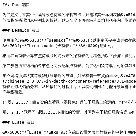
### Pos 端口

为了定义可在其中生成等效点荷载的结构节点，只需将其坐标列表插&#x5165;**
节点将在错误消息中列出以报错。默认情况下所有结构点均包括在内。取消点&#x900
### BeamIds 端口

使用输入端&#x53E3;**“BeamIds”**&#x53EF;以指定需要生成
&#x7684;**“Line loads（线荷载）”**&#x6309;钮即可。

根据表面荷载计算节点荷载和均匀分布的梁荷载的过程包括以下步骤：首先，K
第二步包括在结构的各节点之间分配顶点荷载。为了达到梁荷载，可沿其轴生
每个网格顶点将其荷载转移到最近的节点。如果有若干节点的半径小&#x4E8E;**“A
(/chinese_2_0_0/3-in-depth-component-referen
荷载近似均匀的分布。从所描述的过程中，可以看到粗网格可能导致局部不正
产生线荷载。

![图3.2.1.7：简支梁的点荷载（深橙色）近似于网格上给定的、均匀分布的表面荷载]
图3.2.1.7显示了与图3.2.1.6相似的设置。其区别在于精细网格沿
### LCase 端口

&#x5C06;**“LCase”**&#x8F93;入端口设置为表面荷载在其中