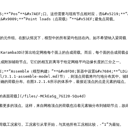
“Pos”**&#x7AEF;口。这些需要与现有节点相对应，否&#x5219;**“
9;**“Point loads（点荷载）”**&#x53EF;避免点荷载。

等效荷载的元件组。在默认情况下，模型中的所有梁均包括在内。如不希望纳入梁荷载，则取消点
aramba3D计算出给定网格每个面上的合成荷载。而后，每个面的合成荷载
成附加辅助节点。它们的相互距离等于给定网格平均边缘长度的三分之一。

ssemble（模型构建）”**&#x8FD0;算器中设置&#x7684;**“LDis
ce/3.1-model/3.1.1-assemble-model.md)节），则顶点荷载
确的荷载分布。在图3.2.1.6所示的体系中，最接近顶点的点是元素的端点
(/files/-MCkEaSg_7GI20-SQu4d)

梁轴有着更多的顶点。这样，来自网格顶点的荷载也沿着元素轴分布到辅助节点，故
起作用的荷载工况索引。工况索引从零开始，与其他所有工况相比较，-“1”为最短。
