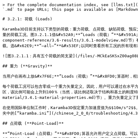
> For the complete documentation index, see [llms.txt](
`.md` to page URLs; this page is available as [Markdown
# 3.2.1: 荷载 (Loads)

Karamba3D目前支持以下类型的荷载：重力荷载、点荷载、缺陷荷载、
量的荷载工况。图3.2.1.1借&#x52A9;**“Loads（荷载）”**&#x591A
component-reference/3.6-results/3.6.1-modelvi
载。选&#x62E9;**“–all–”**&#x53EF;以同时查看所有工
![图3.2.1.1：具有五个荷载的简支梁](/files/-MCkEaSKSxZ00ag08L
## 重力 (**Gravity)**

当用户在画布上放&#x7F6E;**“Loads（荷载）”**&#x8FD0;算器时
每个荷载工况可以包含零或一个重力矢量定义。因此，用户可以通过在水平方
区，该比例可能会上升到100％（当然，该比例还取决于结构和基土的刚度特性）。重力适
material/3.4.1-material-properties.md)节）。重力
在使用国际单位制工作时，Karamba3D假定重力加速度值为$$10m/s^2$
夹中的[“karamba.ini”](/chinese_2_0_0/troubleshooting/4.
## 点荷载 (**Point-Load)**

**“Point-Load（点荷载）”**&#x8FD0;算器允许用户定义点荷载。