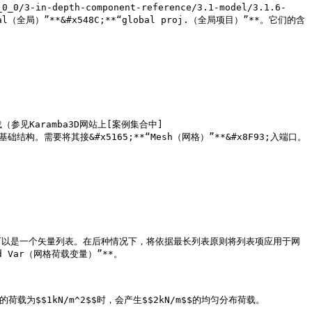
n-depth-component-reference/3.1-model/3.1.6-
（全局）”**&#x548C;**“global proj.（全局项目）”**。它们的含
参见Karamba3D网站上[案例集合中]
础结构。需要将其接&#x5165;**“Mesh（网格）”**&#x8F93;入端口。

个矢量，也可以是一个矢量列表。在后种情况下，将依据最长列表原则将列表项应用于网
d Var（网格荷载变量）”**。

$$1kN/m^2$$时，会产生$$2kN/m$$的均匀分布荷载。
