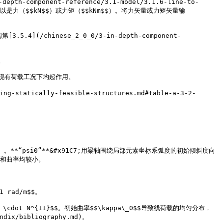
-component-reference/3.1-model/3.1.6-line-to-
点荷载可以是力（$$kN$$）或力矩（$$kNm$$）。将力矢量或力矩矢量输
.4](/chinese_2_0_0/3-in-depth-component-


现有荷载工况下均起作用。

-statically-feasible-structures.md#table-a-3-2-
1.2）。**“psi0”**&#x91C7;用梁轴围绕局部元素坐标系弧度的初始倾斜度向
和曲率均较小。

rad/m$$。

ot N^{II}$$。初始曲率$$\kappa\_0$$导致线荷载的均匀分布，
/bibliography.md)。
