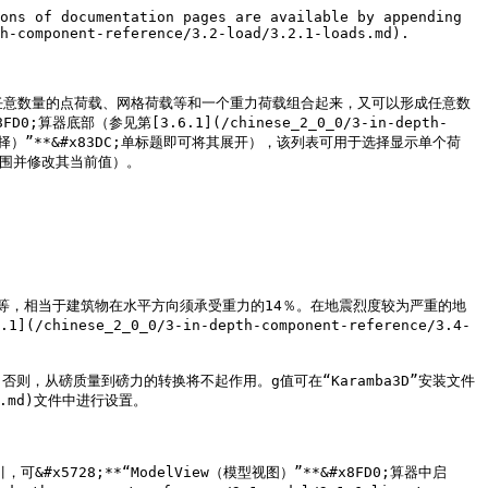
ons of documentation pages are available by appending 
h-component-reference/3.2-load/3.2.1-loads.md).

将任意数量的点荷载、网格荷载等和一个重力荷载组合起来，又可以形成任意数
0;算器底部（参见第[3.6.1](/chinese_2_0_0/3-in-depth-
on（结果案例选择）”**&#x83DC;单标题即可将其展开），该列表可用于选择显示单个荷
范围并修改其当前值）。

等，相当于建筑物在水平方向须承受重力的14％。在地震烈度较为严重的地
2_0_0/3-in-depth-component-reference/3.4-
$$。否则，从磅质量到磅力的转换将不起作用。g值可在“Karamba3D”安装文件
file.md)文件中进行设置。

x5728;**“ModelView（模型视图）”**&#x8FD0;算器中启