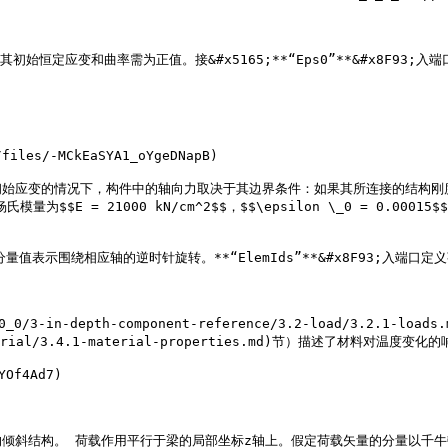
始恒定应变和曲率需为正值。接&#x5165;**“Eps0”**&#x8F93;入端
/-MCkEaSYA1_oYgeDNapB)

情况下，构件中的轴向力取决于其边界条件：如果其所连接的结构刚度非常高时，其轴向
模量为$$E = 21000 kN/cm^2$$，$$\epsilon \_0 = 0.00
值表示围绕相应轴的逆时针旋转。**“ElemIds”**&#x8F93;入端口定义荷载所
in-depth-component-reference/3.2-load/3.2.1-loads
-material/3.4.1-material-properties.md)节）描述了材料对温度变化的
f4Ad7)

成的倾斜结构。 荷载作用平行于梁的局部坐标z轴上。假定荷载矢量的分量以千牛顿