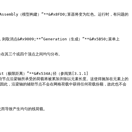
Assembly（模型构建）”**&#x8FD0;算器将变为红色。运行时，有问题的
&#x9009;**“Generation（生成）”**&#x5B50;菜单上
会在其三个或四个顶点之间均匀分布。

t（极限距离）”**&#x534A;径（参阅第[3.1.1]
将均匀地分布其中。辅助节点沿梁轴所承受的荷载将被累加并除以元素长度。这使得施加在元素上的
。因此，沿梁轴的辅助节点不会在网格荷载中获得任何荷载份额，故此也不会
此而导致产生均匀的线荷载。
