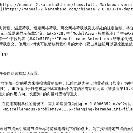
https://manual-2.karamba3d.com/llms.txt). Markdown versi
](https://manual-2.karamba3d.com/chinese_2_0_0/3-in-dept
预应力荷载、温度荷载、恒定网格荷载、可变网格荷载以及支撑处的规定位移。
;元运算器来显示荷载定义。&#x5728;**“ModelView（模型视图）”**&#x8FD
ew.md)节）有一个下拉列表（单&#x51FB;**“Result-case Selecti
况的所有现有荷载定义。使用力-滑块可以缩放荷载符号的大小（双击其旋钮可以更改数值
jq)

，程序会自动选择默认设置。

向施加一定的重力来模拟地震的影响。以维也纳为例，地震荷载（烈度）为中
用于静态模型中比重伽玛不为零的所有活动元素（请参阅第[3.4.1](/chinese_
矢量定义了重力的作用方向。长度为1的向量对应地球重力。

$。在使用英制单位的情况下，重力加速度值为$$g = 9.8066352 m/s^2
3.-miscellaneous-problems/4.1.6-changing-karamba.ini-
可以通过节点索引或是节点坐标将荷载附着到它们的点上。为了找到特定节点的索引，可&#