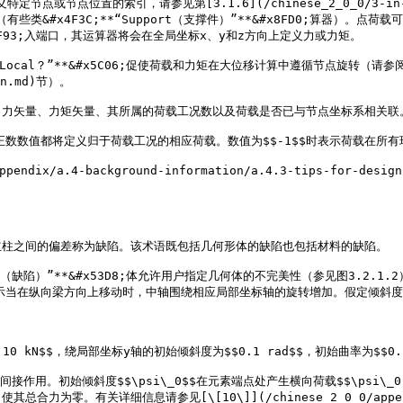
定节点或节点位置的索引，请参见第[3.1.6](/chinese_2_0_0/3-in-depth
端口（有些类&#x4F3C;**“Support（支撑件）”**&#x8FD0;算器）。
**&#x8F93;入端口，其运算器将会在全局坐标x、y和z方向上定义力或力矩。

*“Local？”**&#x5C06;促使荷载和力矩在大位移计算中遵循节点旋转（请参阅第[3.5
on.md)节）。

力矢量、力矩矢量、其所属的荷载工况数以及荷载是否已与节点坐标系相关联。
正数数值都将定义归于荷载工况的相应荷载。数值为$$-1$$时表示荷载在所有
/a.4-background-information/a.4.3-tips-for-designing
柱之间的偏差称为缺陷。该术语既包括几何形体的缺陷也包括材料的缺陷。

fection（缺陷）”**&#x53D8;体允许用户指定几何体的不完美性（参见图3.2.
正分量表示当在纵向梁方向上移动时，中轴围绕相应局部坐标轴的旋转增加。假定倾斜度
 kN$$，绕局部坐标y轴的初始倾斜度为$$0.1 rad$$，初始曲率为$$0.1 
初始倾斜度$$\psi\_0$$在元素端点处产生横向荷载$$\psi\_0 \cd
总合力为零。有关详细信息请参见[\[10\]](/chinese_2_0_0/appendix