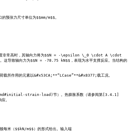
口的预张力尺寸单位为$$mm/m$$。

力将为$$N = -\epsilon \_0 \cdot A \cdot 
015$$。这导致轴向力为$$N = -78.75 kN$$，表现为水平支撑反应。当结构的
作用的元素以&#x53CA;**“LCase”**&#x8377;载工况。

.md#initial-strain-load)节）。热膨胀系数（请参阅第[3.4.1]
响应。

每米（$$kN/m$$）的形式给出。输入端