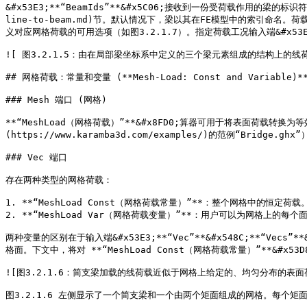
&#x53E3;**“BeamIds”**&#x5C06;接收到一份受荷载作用的梁的标识符列
line-to-beam.md)节。默认情况下，梁以其在FE模型中的索引命名。荷载方向
义对应网格荷载的可用选项（如图3.2.1.7）。指定荷载工况输入端&#x53E3;**
![ 图3.2.1.5：由在局部梁坐标系中定义的三个梁元素组成的结构上的线荷载](/fi
## 网格荷载：常量和变量 (**Mesh-Load: Const and Variable)**
### Mesh 端口 (网格)

**“MeshLoad（网格荷载）”**&#x8FD0;算器可用于将表面荷载
(https://www.karamba3d.com/examples/)的范例“Br
### Vec 端口

存在两种类型的网格荷载：

1. **“MeshLoad Const（网格荷载常量）”**：整个网格中的恒定荷载。
2. **“MeshLoad Var（网格荷载变量）”**：用户可以为网格上的每个
两种变量的区别在于输入端&#x53E3;**“Vec”**&#x548C;**
格面。下文中，将对 **“MeshLoad Const（网格荷载常量）”**&#x53
![图3.2.1.6：简支梁加载的线荷载近似于网格上给定的、均匀分布的表面荷载](/f
图3.2.1.6 左侧显示了一个简支梁和一个由两个矩面组成的网格。每个矩面覆