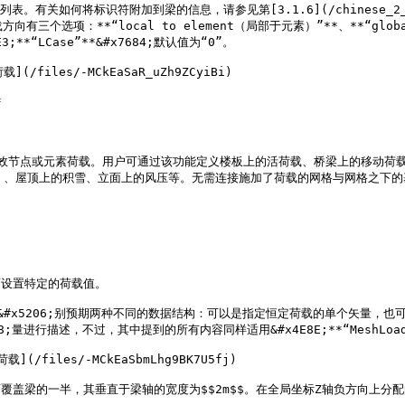
表。有关如何将标识符附加到梁的信息，请参见第[3.1.6](/chinese_2_0_0/3-i
有三个选项：**“local to element（局部于元素）”**、**“global
“LCase”**&#x7684;默认值为“0”。

les/-MCkEaSaR_uZh9ZCyiBi)



转换为等效节点或元素荷载。用户可通过该功能定义楼板上的活荷载、桥梁上的移动荷载（
idge.ghx”）、屋顶上的积雪、立面上的风压等。无需连接施加了荷载的网格与网格之下的基


面设置特定的荷载值。

“Vecs”**&#x5206;别预期两种不同的数据结构：可以是指定恒定荷载的单
D8;量进行描述，不过，其中提到的所有内容同样适用&#x4E8E;**“MeshLoa
iles/-MCkEaSbmLhg9BK7U5fj)

盖梁的一半，其垂直于梁轴的宽度为$$2m$$。在全局坐标Z轴负方向上分配的荷载为