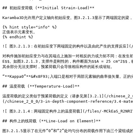
## 初始应变荷载 (**Initial Strain-Load)**

Karamba3D允许用户定义轴向初始应变。图3.2.1.3显示了两端固定的梁，其初
{% hint style="info" %}

正值表示元素变长。

{% endhint %}

![ 图3.2.1.3：在初始应变下两端固定的构件以及由此产生的支撑反应](/files
对构件施加初始应变力与在其端点上施加一对相反的力或力矩不同：在发生初始应变的
E$$。如图3.2.1.3，支撑件是刚性的，构件断面为$$A = 25 cm^2$$，杨氏
其余部分无法支撑时，预紧荷载只会导致相应构件的延长或缩短。

“**Kappa0”**&#x8F93;入端口是相对于局部元素轴的曲率值矢量。正的分量
## 温度荷载 (**Temperature-Load)**

温度荷载的定义类似于预紧荷载的定义（请参见第[3.2.1](/chinese_2_0_0/3-
(/chinese_2_0_0/3-in-depth-component-reference/3.4
![ 图3.2.1.4：两端固定构件上的温度荷载](/files/-MCkEaS_R2NRIYO
## 构件上的线荷载 (**Line-Load on Element)**

图3.2.1.5显示了在元件“0”和“2”处均匀分布的荷载作用下由三个梁组