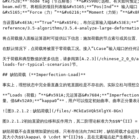
&#x7528;**“node tag（节点标签）”**&#x590D;选框。有关如何预定义特
beam.md)节。将相应的项目列表输&#x5165;**“Pos|Ind”** 输入
&#x5165;**“Force（力）”**&#x6216;**“Moment（力矩）”
当设置&#x4E3A;**“True”**&#x65F6;，布尔运算输入端&#x53E3;*
reference/3.5-algorithms/3.5.4-analyze-large-deformati
将点荷载接入面板运算器时可提供以下信息：施加荷载的节点索引或其位置、
在默认情况下，点荷载将被置于零荷载工况。接入“LCase”输入端口的任何
关于荷载和典型数值的更多信息，请参阅第[A.2.3](/chinese_2_0_0/appendix
loads-for-typical-scenarios)节。

## 缺陷荷载 (**Imperfection-Load)**

事实上，理想状态中完全垂直矗立的笔直圆柱是不存在的。实际立柱与理想立
**“Loads（荷载）”**&#x591A;元运算器&#x7684;**“Imper
量。借&#x52A9;**“kappa0”**，用户可以指定初始曲率。曲率
![图3.2.1.2：缺陷荷载](/files/-MCkEaSVQk5XlgYX-8Gn)

图3.2.1.2初始直梁的位移和反作用力，其二阶理论标准力为$$N^{II} = 10
缺陷荷载不会直接增加梁的位移。只有存在法向力NII时，缺陷荷载才会起到间接作用。
其大小为$$\kappa\_0 \cdot N^{II}$$，且在元素端点处产生横向力，使其