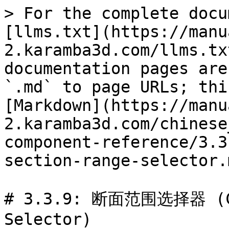
> For the complete docu
[llms.txt](https://manu
2.karamba3d.com/llms.tx
documentation pages are
`.md` to page URLs; thi
[Markdown](https://manu
2.karamba3d.com/chinese
component-reference/3.3
section-range-selector.m
# 3.3.9: 断面范围选择器 (Cro
Selector)
