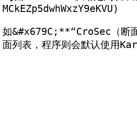
MCkEZp5dwhWxzY9eKVU)

如&#x679C;**“CroSec（