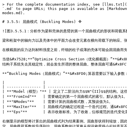
> For the complete documentation index, see [llms.txt](
`.md` to page URLs; this page is available as [Markdown
modes.md).

# 3.5.5: 屈曲模式 (Buckling Modes) 🔷

![图3.5.5.1：分析作为梁和壳体的悬臂的第一个屈曲模式的形状和荷载系数。](/f
梁和桁架中的轴向力以及壳体中的平面力会改变元素在横向荷载下的响应。张
在横截面的应力达到材料强度之前，纤细的柱子或薄的壳体可能会因屈曲而失
当使&#x7528;**“Optimize Cross Section（优化横
结构子系统失去其稳定性，就会发生所谓的整体屈曲。整体屈曲可通&#x8FC7;**“B
**“Buckling Modes（屈曲模式）”**&#x8FD0;算器需要以下输入参数：
|                 |                                    
| --------------- | -----------------------------------
| **"Model（模型）"** | 定义了二阶法向力$$N^{II}$$的结构。这
| **"FromInd"**   | 需要确定的第一个屈曲模式的索引。默认值为1。因其
| **"NModes"**    | 需要计算的屈曲模式数，其预设值为1。             
| **"MaxIter"**   | 屈曲模式的确定过程是一个迭代过程。通&#x8FC7;**“
| **"Eps"**       | 表示收敛标准。为了收敛，位移规范的迭代变化需低于这个值。
右侧显示的模型将计算出的屈曲模式列为结果案例。屈曲形状得到缩放，因此，其最