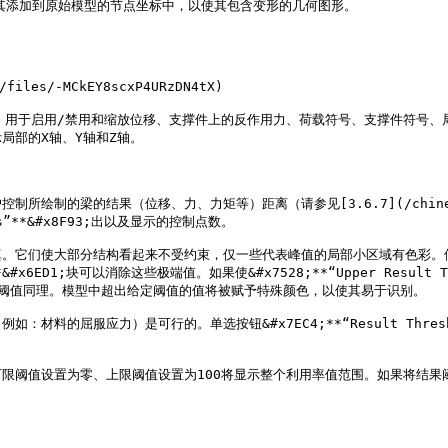
                                                              
/-MCkEY8scxP4URzDN4tX)

含复选框和滑块，用于启用/禁用和缩放位移、支撑件上的反作用力、荷载符号、支撑
部的X轴、Y轴和Z轴。

用户控制所绘制的梁的结果（位移、力、力矩等）距离（请参见[3.6.7](/chinese_2_
xes”**&#x8F93;出以及显示的控制点数。

大部分结构看起来不受约束，仅一些代表峰值的局部小区域有色彩。使&#x7528;
）”**&#x6ED1;块可以消除这些极端值。如果使&#x7528;**“Upper Resu
阈值同理。模型中超出给定阈值的值将被赋予特殊颜色，以使其易于识别。

的屈服应力）是可行的。单选按钮&#x7EC4;**“Result Thresh
阈值设置为零、上限阈值设置为100将显示整个利用率值范围。如果将结果阈