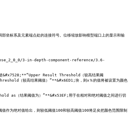
件符号、局部坐标系及元素端点处的连接符号。位移缩放影响模型端口上的显示和输
0_0/3-in-depth-component-reference/3.6-
**“Upper Result Threshold（较高结果阈
lt Threshold（较高结果阈值）”**&#x6ED1;块，则x％的值将被设置为颜色
old as（结果阈值为）”**&#x53EF;用于在相对和绝对阈值之间进行切
值作为绝对值给出，则较低阈值100和较高阈值100将足矣把颜色范围限制