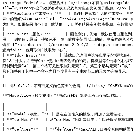
<strong>“ModelView（模型视图）”</strong>右侧的<stro
all–”</strong>会导致所有荷载工况及其对应的比例因子叠加。</p> |

| **"ResCase（结果案例）"**   | 允许用户选择可见的结果案例。**“
表中的选项&#x4E3A;**“—all—”**&#x4EE5;&#x53CA;**“Re
为红色。如果结果值小于0（默认值），则所有结果案例都将叠加。在数量众多的情况下，可使用数字滑杆选择荷载工况，该功能会使操作更为轻松。                                                                  
|

| **"Colors（颜色）"**      | 颜色划分，例如：默认使用由蓝
用于下侧的值，最后一种颜色用于在当前数字范围以上的值。剩余的颜色分布
请在 [“karamba.ini”](/chinese_2_0_0/3-in-depth-compone
置为false，也可取消“以零为中心”。                                
| **"Ids\|Breps"**      | 该端口允许用户选择应显示
符“＆”开头，并遵守C＃中使用正则表达式的约定。将模型每个元素的标识符
限制到元素“A”，第二个将可见性限制到元素“B”。第三个是与元素“A”或“C”相
只有那些位于其中一个容积内且至少具有一个末端节点的元素才会被显示。                                                                                                                                                    
|

![ 图3.6.1.2：带有自定义颜色范围的色谱。](/files/-MCkEY8rmxYix
**“ModelView（模型视图）”**&#x8FD0;算器上有五个输出端口：

|                 |                                    
| --------------- | -----------------------------------
| **“Model（模型）”** | 是在左侧输入的模型，附加了查看选项。            
| **“defMesh”**   | 从“defMesh”输出端口中，可以获取变形模型的壳体网格和梁截面，并对其进行进
|

| **“defAxes"**   | **“defAxes”**&#x7AEF;口将变形结