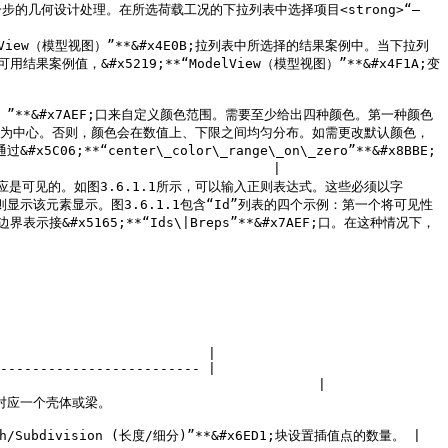
可用于进一步的几何设计处理。在所选荷载工况的下拉列表中选择项目<strong>“–
odelView（模型视图）”**&#x4E0B;拉列表中所选择的结果案例中。当下拉列
可用结果案例值，&#x5219;**“ModelView（模型视图）”**&#x4F1A;变
颜色）”**&#x7AEF;口来自定义颜色范围。需要至少给出四种颜色。第一种颜色
零为中心。否则，颜色会在数值上、下限之间均匀分布。如需更改默认颜色，
过&#x5C06;**“center\_color\_range\_on\_zero”**&#x8BBE;
                                |

都应是可见的。如图3.6.1.1所示，可以输入正则表达式。这些必须以字
示该元素显示。图3.6.1.1包含“Id”列表的四个示例：第一个将可见性
#x5165;**“Ids\|Breps”**&#x7AEF;口。在这种情况下，
                          |

------------------------- |

                                    |

                
h/Subdivision (长度/细分)”**&#x6ED1;块设置插值点的数量。 |
