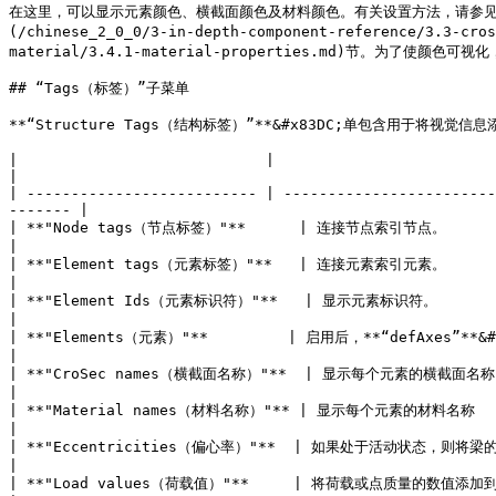
在这里，可以显示元素颜色、横截面颜色及材料颜色。有关设置方法，请参见第[3.1.6](/ch
(/chinese_2_0_0/3-in-depth-component-reference/3.3-cro
material/3.4.1-material-properties.md)节。为了使颜色可
## “Tags（标签）”子菜单

**“Structure Tags（结构标签）”**&#x83DC;单包含用于将视觉
|                            |                                                                                                                                                
|

| -------------------------- | ------------------------
------- |

| **"Node tags（节点标签）"**      | 连接节点索引节点。                                                                                                                                      
|

| **"Element tags（元素标签）"**   | 连接元素索引元素。                                                                                                                                      
|

| **"Element Ids（元素标识符）"**   | 显示元素标识符。                                                                                                                                       
|

| **"Elements（元素）"**         | 启用后，**“defAxes”**&#x8F93;出端口将变形元素的轴显示为线，并在Rhino画布上显示它们。   
|

| **"CroSec names（横截面名称）"**  | 显示每个元素的横截面名称                                                                                                                                   
|

| **"Material names（材料名称）"** | 显示每个元素的材料名称                                                                                                                                    
|

| **"Eccentricities（偏心率）"**  | 如果处于活动状态，则将梁的偏心率显示为端点处的蓝线                                                                        
|

| **"Load values（荷载值）"**     | 将荷载或点质量的数值添加到相应的符号中。                                                                                            