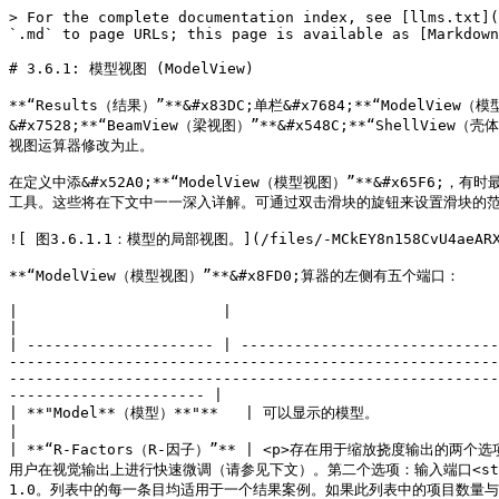
> For the complete documentation index, see [llms.txt](
`.md` to page URLs; this page is available as [Markdown
# 3.6.1: 模型视图 (ModelView)

**“Results（结果）”**&#x83DC;单栏&#x7684;**“Mode
&#x7528;**“BeamView（梁视图）”**&#x548C;**“Sh
视图运算器修改为止。

在定义中添&#x52A0;**“ModelView（模型视图）”**&#x65F6
工具。这些将在下文中一一深入详解。可通过双击滑块的旋钮来设置滑块的范
![ 图3.6.1.1：模型的局部视图。](/files/-MCkEY8n158CvU4aeARX
**“ModelView（模型视图）”**&#x8FD0;算器的左侧有五个端口：

|                       |                                                                                                                                                                                                                                                                                                                                                                                                                                                                                                                
|

| --------------------- | -----------------------------
-------------------------------------------------------
-------------------------------------------------------
---------------------- |

| **"Model**（模型）**"**   | 可以显示的模型。                                                                                                                                                                                                                                                                                                                                                                                                                                                                                                       
|

| **“R-Factors（R-因子）”** | <p>存在用于缩放挠度输出的两个选项。
用户在视觉输出上进行快速微调（请参见下文）。第二个选项：输入端口<strong>“
1.0。列表中的每一条目均适用于一个结果案例。如果此列表中的项目数量与