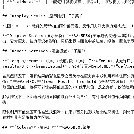
| **"defModel”**  | 当静态计算挠度有可用结果时，缩放挠度，并将其添加到原始模型的节点坐标中，以使其包含变形的几何图形。      
|

## “Display Scales（显示比例）”子菜单

![图3.6.1.3：悬臂的局部轴由两个梁元素、反作用力和支撑力矩构成。](/files
**“Display Scales（显示比例）”**&#x5B50;菜单包
出。它对应力、拉力等没有影响。局部坐标轴颜色中的红色、绿色、蓝色表示局
## “Render Settings（渲染设置）”子菜单

**“Length/Segment \[m]（长度/段 \[m]）”**&#x6ED1;块允许
results/3.6.7-beamview.md)）。它还设置用&#x4E8E;**“defA
在某些情况下，运算结果的彩色显示会因为存在应力集中或利用率峰值而失真。它们使
值）”**&#x548C;**“Lower Result Threshold（较低结果阈值
范围的上限值，这样可以使实际值范围的x％低于此值。反之亦然，较低结果
默认情况下，上面给出的结果阈值以百分比为单位。有时将绝对值作为阈值（例如：材料
换。

限制利用率值范围可能会造成混淆：如果以百分比形式给出结果阈值，则将下限
在材料具有足够抗力的区域。

## **“Colors**（颜色）**”**&#x5B50;菜单
