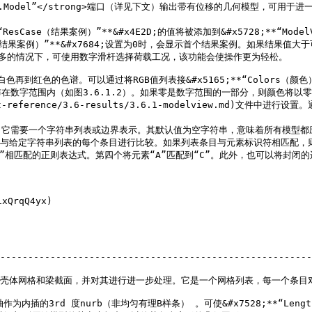
ng>“def.Model”</strong>端口（详见下文）输出带有位移的几何模型，
ResCase（结果案例）”**&#x4E2D;的值将被添加到&#x5728;**“M
sCase（结果案例）”**&#x7684;设置为0时，会显示首个结果案例。如果结果值大于
                                                                                                                            
色到白色再到红色的色谱。可以通过将RGB值列表接&#x5165;**“Colors（
在数字范围内（如图3.6.1.2）。如果零是数字范围的一部分，则颜色将以
nt-reference/3.6-results/3.6.1-modelview.md)文件中进行设置。通
                                                     
的模型部分。它需要一个字符串列表或边界表示。其默认值为空字符串，意味着所有模型
与给定字符串列表的每个条目进行比较。如果列表条目与元素标识符相匹配，则显
匹配的正则表达式。第四个将元素“A”匹配到“C”。此外，也可以将封闭的边界表示接&
QrqQ4yx)

                                                        
--------------------------------------------------------
                                                   
一步处理。它是一个网格列表，每一个条目对应一个壳体或梁。                                 
构的梁轴作为内插的3rd 度nurb（非均匀有理B样条） 。可使&#x7528;**“Lengt