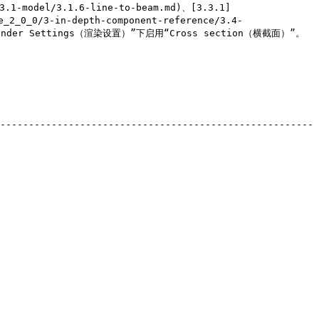
odel/3.1.6-line-to-beam.md)、[3.3.1]
e_2_0_0/3-in-depth-component-reference/3.4-
nder Settings（渲染设置）”下启用“Cross section（横截面）”。

-------------------------------------------------------