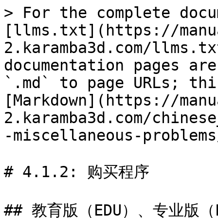
> For the complete docu
[llms.txt](https://manu
2.karamba3d.com/llms.tx
documentation pages are
`.md` to page URLs; thi
[Markdown](https://manu
2.karamba3d.com/chinese
-miscellaneous-problems
# 4.1.2: 购买程序

## 教育版（EDU）、专业版