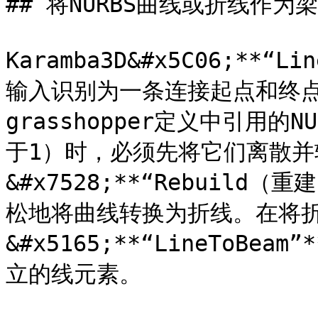
## 将NURBS曲线或折线作为梁

Karamba3D&#x5C06;**“L
输入识别为一条连接起点和终点
grasshopper定义中引用
于1）时，必须先将它们离散并
&#x7528;**“Rebuild（
松地将曲线转换为折线。在将
&#x5165;**“LineToB