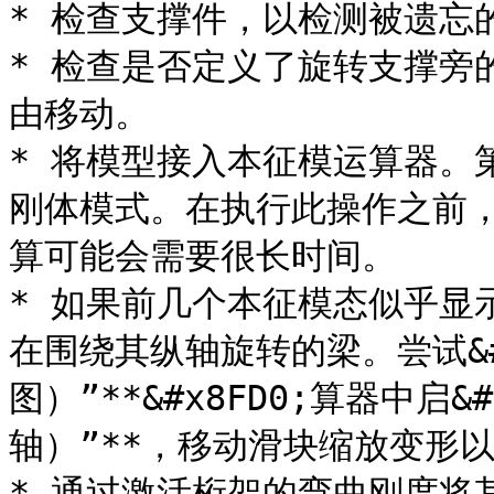
* 检查支撑件，以检测被遗忘的
* 检查是否定义了旋转支撑旁
由移动。

* 将模型接入本征模运算器。
刚体模式。在执行此操作之前
算可能会需要很长时间。

* 如果前几个本征模态似乎显
在围绕其纵轴旋转的梁。尝试&#x5
图）”**&#x8FD0;算器中启&#x
轴）”**，移动滑块缩放变形以
* 通过激活桁架的弯曲刚度将