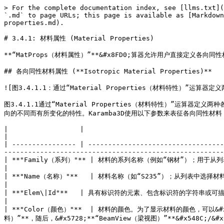
> For the complete documentation index, see [llms.txt](
`.md` to page URLs; this page is available as [Markdown
properties.md).

# 3.4.1: 材料属性 (Material Properties)

**“MatProps（材料属性）”**&#x8FD0;算器允许用户直接定
## 各向同性材料属性 (**Isotropic Material Properties)**

![图3.4.1.1：通过“Material Properties（材料特性）”运算器定义两
图3.4.1.1通过“Material Properties（材料特性）”
向的不同而有所变化的特性。Karamba3D使用以下参数来表征各向同性材料（请
|                  |                                                                                                                                                                                                                                                                                                  
|

| ---------------- | ----------------------------------
-------------------------------------------------------
| **"Family（系列）"** | 材料的系列名称（例如“钢材”）；用于从列表中选择材料。                                                                                                                                                                                                                 
|

| **"Name（名称）"**   | 材料名称（如“S235”）；从列表中选择材料时可用作标识。                                                                                                                                                                                                            
|

| **"Elem\|Id"**   | 具有标识符的元素、包含标识符的字符串或可描述指定材料元素的正则表达式。                                                                                                                                                                  
|

| **"Color（颜色）"**  | 材料的颜色。为了显示材料的颜色，可以&#x5728
料）”**，随后，&#x5728;**“BeamView（梁视图）”**&#x548C;/&#x6