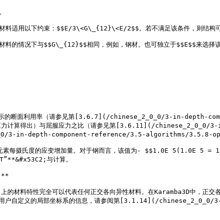
        
                                                                                                                                      
小得多。                                                                                                              
用率（请参见第[3.6.7](/chinese_2_0_0/3-in-depth-compone
应力之比（请参见第[3.6.11](/chinese_2_0_0/3-in-depth-c
3-in-depth-component-reference/3.5-algorithms/3.5.
每摄氏度的应变增加量。对于钢而言，该值为- $$1.0E 5(1.0E 5 = 1.-
”**&#x53C2;与计算。

**

的材料特性完全可以代表任何正交各向异性材料。在Karamba3D中，正
标系的信息，请参阅第[3.1.14](/chinese_2_0_0/3-in-depth-