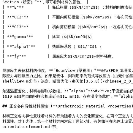
Section（断面）”**，即可看到材料的颜色。 |

| **"E"**          | 杨氏模量（$$kN/cm^2$$）：材料的刚度表征。                                                                                                                                                                                                                                                               
|

| **"G12"**        | 平面内剪切模量（$$kN/cm^2$$）：各向同性材料适用以下约束：$$E/3\<G\_{12}\<E/2$$。若不满足该条件，则结构可能会表现出奇怪的行为。                               
|

| **"G13"**        | 横向剪切模量（$$kN/cm^2$$）：在各向同性材料的情况下与$$G\_{12}$$相同，例如，钢材。也可独立于$$E$$来选择该值，以木材为例，该值可能比$$G\_{12}$$要
|

| **"gamma"**      | 比重（$$kN/cm^3$$）                                                                                                                                                                                                                                                                                  
|

| **"alphaT"**     | 热膨胀系数（ $$1/°C$$ ）                                                                                                                                                                                                                                                                                
|

| **"fy"**         | 屈服应力$$kN/cm^2$$-材料强度。                                                                                                                                                                                                                                                                            
|

屈服应力表征材料的强度。**“BeamView（梁视图）”**&#x8FD0;算器显示的断面利
际应力与屈服应力之比。如果是壳体，则利用率为范式等效应力（由壳中的应力计算得出）与屈服
shellview.md)节）决定。断面优化（参阅第[3.5.8](/chinese_2_0_0/
如遇温度变化，材料会膨胀或收缩。**“alphaT”**&#x7528;于设置自由元素
$$10 m$$的自由钢柱会相应延长$$1 mm$$。存在温度负载时，**“alphaT
## 正交各向异性材料属性 (**Orthotropic Material Properties)
材料正交各向异性意味着材料的行为随着方向的变化而变化。在两个正交方向上
料属性。对于壳体，第一个材料方向对应于局部x轴。有关如何在壳体上设置用户自定义的局部坐
orientate-element.md)节。
